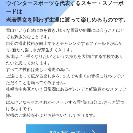
ウインタースポーツを代表するスキー・スノーボ
ードは
老若男女を問わず生涯に渡って楽しめるものです｡
雪山という自然に身を置き､様々な雪質や斜面に出会うことはと
ても刺激的なことです｡
自分の滑走技術が向上するとチャレンジするフィールドが広が
り､新たな楽しさが芽生えてきます｡
私達は､”上手くなりたい”という気持ちを大切にする学校であり
たいと思っております｡
すべての技術は楽しい滑走の為に｡
上達によって広がる楽しさを､１人でも多くの皆様に味わってい
ただくことを願ってやみません｡
札幌市中央区という日常圏にあるゲレンデと経験豊かなスタッフ
陣｡
ばんけいならそれぞれがイメージする理想の自分に､きっと近づ
けるはずです｡
皆様のご来校を心よりお待ちいたしております｡
2025-26シーズン